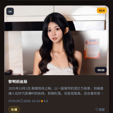
NEW
CN
99:00
黎明前迷局
2025年10月1日 英国院线上映。以一座城市的变迁为背景，刻画普
通人在时代浪潮中的抉择。剪辑利落，信息密度高，适合喜欢烧脑
与推理的观众。既有类型片爽感，也保留作者表达，口碑潜力不
39.5K
2025-10-01
8.0
俗。
热播
英国