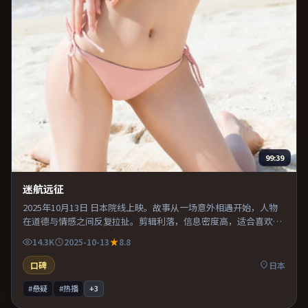
99:39
迷航远征
2025年10月13日 日本院线上映。故事从一场意外相遇开始，人物
在道德与情感之间反复拉扯。剪辑利落，信息密度高，适合喜欢烧
脑与推理的观众。片尾留白意味深长，值得二刷细品台词与构图。
14.3K
2025-10-13
8.8
口碑
日本
#悬疑
#热播
+
3