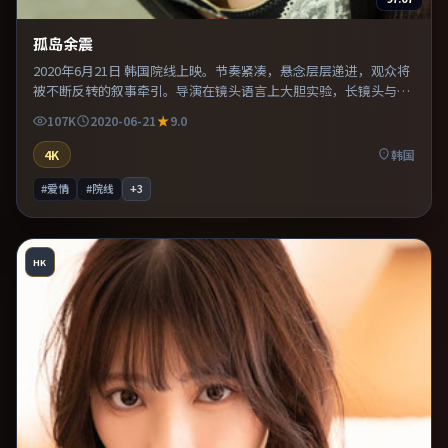
孤岛余震
2020年6月21日 韩国院线上映。节奏紧凑，悬念层层递进，观众将
被不断反转的叙事牵引。导演在镜头语言上大胆实验，长镜头与特
写交替强化压迫感。推荐给偏爱群像戏与命运母题的影迷。
107K
2020-06-21
9.0
4K
韩国
#爱情
#院线
+
3
HK