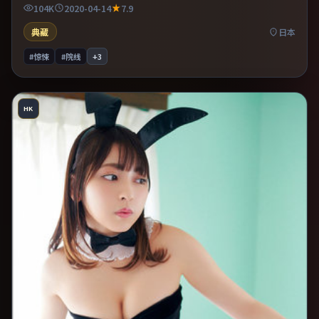
机提供可信支撑。整体完成度较高，适合周末一口气看完。
104K
2020-04-14
7.9
典藏
日本
#惊悚
#院线
+
3
HK