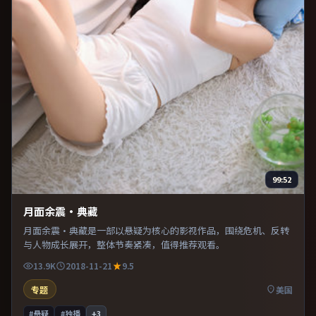
99:52
月面余震·典藏
月面余震·典藏是一部以悬疑为核心的影视作品，围绕危机、反转
与人物成长展开，整体节奏紧凑，值得推荐观看。
13.9K
2018-11-21
9.5
专题
美国
#悬疑
#独播
+
3