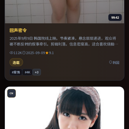
99:42
回声密令
2025年9月9日 韩国院线上映。节奏紧凑，悬念层层递进，观众将
被不断反转的叙事牵引。剪辑利落，信息密度高，适合喜欢烧脑与
推理的观众。推荐给偏爱群像戏与命运母题的影迷。
112K
2025-09-09
9.1
连载
韩国
#爱情
#4K
+
3
CN