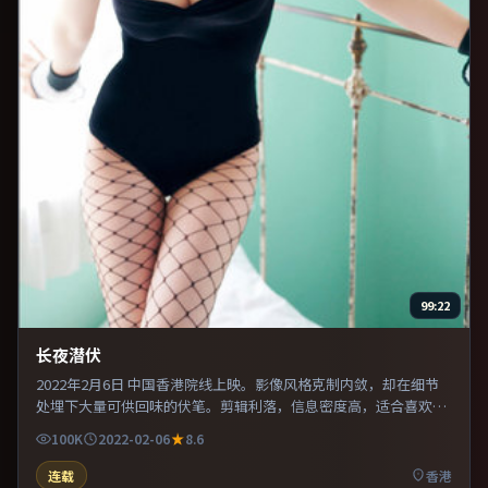
99:22
长夜潜伏
2022年2月6日 中国香港院线上映。影像风格克制内敛，却在细节
处埋下大量可供回味的伏笔。剪辑利落，信息密度高，适合喜欢烧
脑与推理的观众。既有类型片爽感，也保留作者表达，口碑潜力不
100K
2022-02-06
8.6
俗。
连载
香港