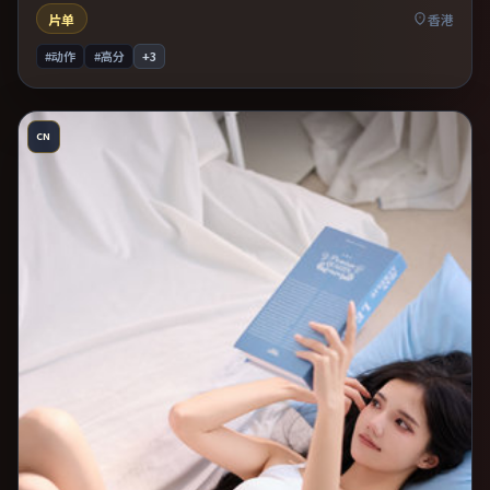
片单
香港
#动作
#高分
+
3
CN