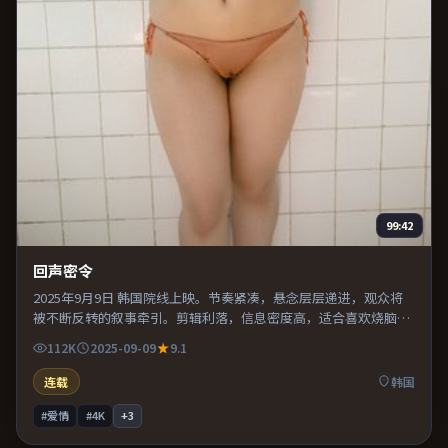
99:42
回声密令
2025年9月9日 韩国院线上映。节奏紧凑，悬念层层递进，观众将
被不断反转的叙事牵引。剪辑利落，信息密度高，适合喜欢烧脑与
推理的观众。推荐给偏爱群像戏与命运母题的影迷。
112K
2025-09-09
9.1
连载
韩国
#爱情
#4K
+
3