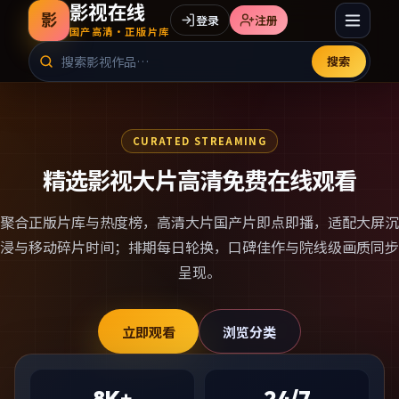
影视在线
影
登录
注册
国产高清·正版片库
搜索
CURATED STREAMING
精选影视大片高清免费在线观看
聚合正版片库与热度榜，
高清大片国产片
即点即播，适配大屏沉
浸与移动碎片时间；排期每日轮换，口碑佳作与院线级画质同步
呈现。
立即观看
浏览分类
8K+
24/7