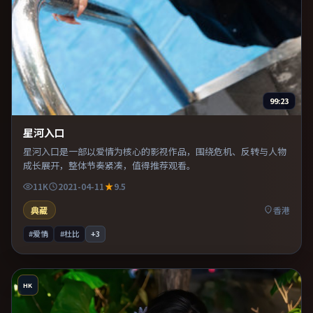
99:23
星河入口
星河入口是一部以爱情为核心的影视作品，围绕危机、反转与人物
成长展开，整体节奏紧凑，值得推荐观看。
11K
2021-04-11
9.5
典藏
香港
#爱情
#杜比
+
3
HK