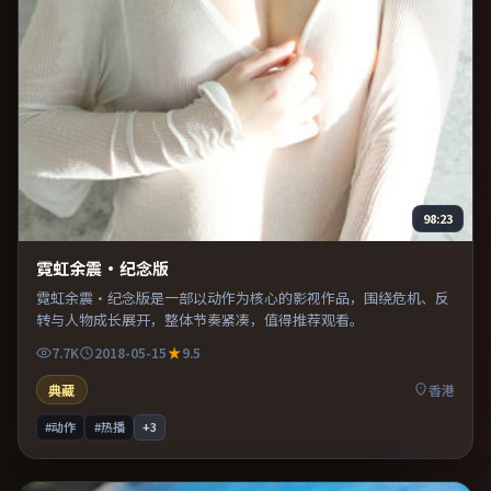
98:23
霓虹余震·纪念版
霓虹余震·纪念版是一部以动作为核心的影视作品，围绕危机、反
转与人物成长展开，整体节奏紧凑，值得推荐观看。
7.7K
2018-05-15
9.5
典藏
香港
#动作
#热播
+
3