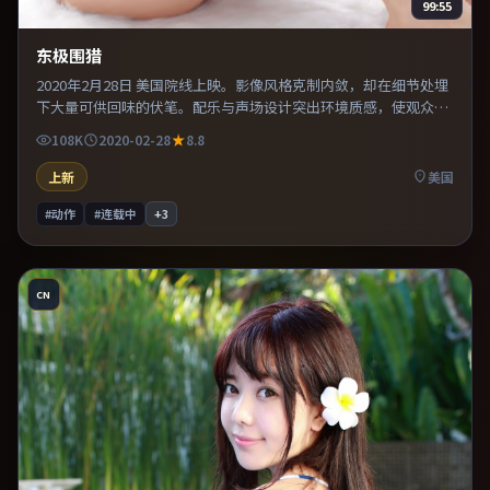
99:55
东极围猎
2020年2月28日 美国院线上映。影像风格克制内敛，却在细节处埋
下大量可供回味的伏笔。配乐与声场设计突出环境质感，使观众更
易沉浸其中。片尾留白意味深长，值得二刷细品台词与构图。
108K
2020-02-28
8.8
上新
美国
#动作
#连载中
+
3
CN