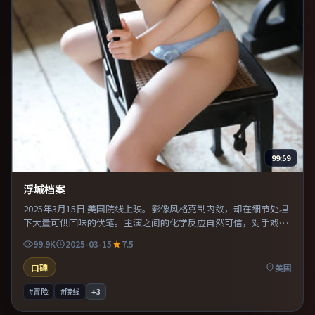
99:59
浮城档案
2025年3月15日 美国院线上映。影像风格克制内敛，却在细节处埋
下大量可供回味的伏笔。主演之间的化学反应自然可信，对手戏张
力贯穿全片。既有类型片爽感，也保留作者表达，口碑潜力不俗。
99.9K
2025-03-15
7.5
口碑
美国
#冒险
#院线
+
3