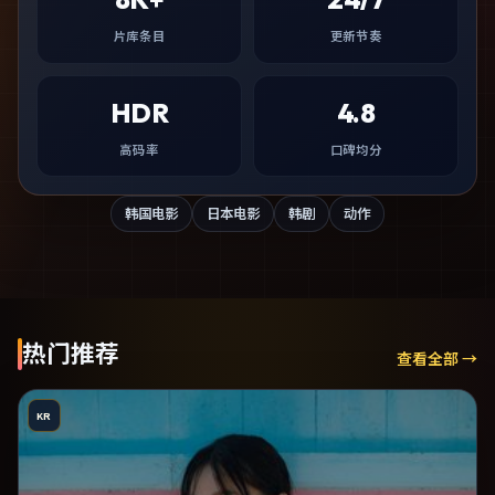
片库条目
更新节奏
HDR
4.8
高码率
口碑均分
韩国电影
日本电影
韩剧
动作
热门推荐
查看全部 →
KR