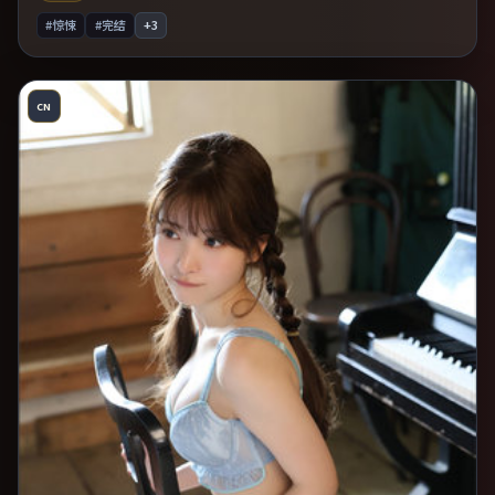
#惊悚
#完结
+
3
CN