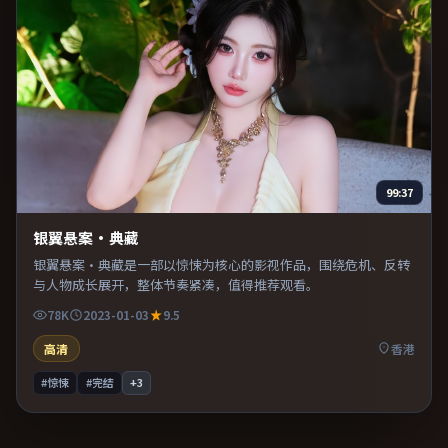
99:37
银翼悬案·典藏
银翼悬案·典藏是一部以惊悚为核心的影视作品，围绕危机、反转
与人物成长展开，整体节奏紧凑，值得推荐观看。
78K
2023-01-03
9.5
高清
香港
#惊悚
#完结
+
3