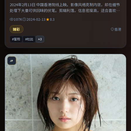
2024年2月13日 中国香港院线上映。影像风格克制内敛，却在细节
处埋下大量可供回味的伏笔。剪辑利落，信息密度高，适合喜欢烧
脑与推理的观众。既有类型片爽感，也保留作者表达，口碑潜力不
107K
2024-02-13
8.3
俗。
臻彩
香港
#冒险
#杜比
+
3
JP