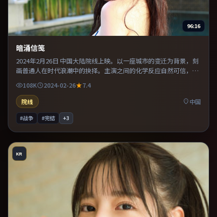
96:16
暗涌信笺
2024年2月26日 中国大陆院线上映。以一座城市的变迁为背景，刻
画普通人在时代浪潮中的抉择。主演之间的化学反应自然可信，对
手戏张力贯穿全片。推荐给偏爱群像戏与命运母题的影迷。
108K
2024-02-26
7.4
院线
中国
#战争
#完结
+
3
KR